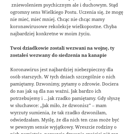
zniewoleniem psychicznym ale i duchowym. Stąd
ogromny sens Wielkiego Postu. Uczenia się, że mogę
nie mieć, mieć mniej. Chcąc nie chcąc mamy
koronawirusowe rekolekcje wielkopostne. Chyba
najbardziej konkretne w moim życiu.
Twoi dziadkowie zostali wezwani na wojnę, ty
zostałeś wezwany do siedzenia na kanapie
Koronawirus jest najbardziej niebezpieczny dla
osób starszych. W tych dniach szczególnie o nich
pamiętamy. Dzwonimy, pytamy o zdrowie. Dociera
do nas jak są dla nas ważni. Jak bardzo ich
potrzebujemy i …jak rzadko pamiętamy. Gdy słyszę
w słuchawce: „Jak miło, że dzwonisz” – mam
wyrzuty sumienia, że tak rzadko dzwoniłam,
odwiedzałam. Myślę, że dla nich ten czas może być
w pewnym sensie wyjątkowy. Wreszcie rodziny o
nich pamiętają, nareszcie dzwonią częściej niż raz