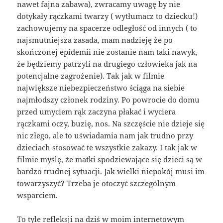
nawet fajna zabawa), zwracamy uwagę by nie
dotykały rączkami twarzy ( wytłumacz to dziecku!)
zachowujemy na spacerze odległość od innych ( to
najsmutniejsza zasada, mam nadzieję że po
skończonej epidemii nie zostanie nam taki nawyk,
że będziemy patrzyli na drugiego człowieka jak na
potencjalne zagrożenie). Tak jak w filmie
największe niebezpieczeństwo ściąga na siebie
najmłodszy członek rodziny. Po powrocie do domu
przed umyciem rąk zaczyna płakać i wyciera
rączkami oczy, buzię, nos. Na szczęście nie dzieje się
nic złego, ale to uświadamia nam jak trudno przy
dzieciach stosować te wszystkie zakazy. I tak jak w
filmie myślę, że matki spodziewające się dzieci są w
bardzo trudnej sytuacji. Jak wielki niepokój musi im
towarzyszyć? Trzeba je otoczyć szczególnym
wsparciem.
To tyle refleksji na dziś w moim internetowym