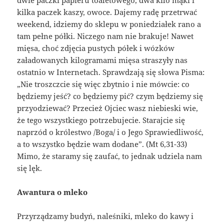
kilka paczek kaszy, owoce. Dajemy radę przetrwać
weekend, idziemy do sklepu w poniedziałek rano a
tam pełne półki. Niczego nam nie brakuje! Nawet
mięsa, choć zdjęcia pustych półek i wózków
załadowanych kilogramami mięsa straszyły nas
ostatnio w Internetach. Sprawdzają się słowa Pisma:
„Nie troszczcie się więc zbytnio i nie mówcie: co
będziemy jeść? co będziemy pić? czym będziemy się
przyodziewać? Przecież Ojciec wasz niebieski wie,
że tego wszystkiego potrzebujecie. Starajcie się
naprzód o królestwo /Boga/ i o Jego Sprawiedliwość,
a to wszystko będzie wam dodane”. (Mt 6,31-33)
Mimo, że staramy się zaufać, to jednak udziela nam
się lęk.
Awantura o mleko
Przyrządzamy budyń, naleśniki, mleko do kawy i