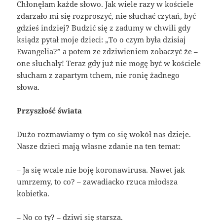
Chłonęłam każde słowo. Jak wiele razy w kościele
zdarzało mi się rozproszyć, nie słuchać czytań, być
gdzieś indziej? Budzić się z zadumy w chwili gdy
ksiądz pytał moje dzieci: „To o czym była dzisiaj
Ewangelia?” a potem ze zdziwieniem zobaczyć że –
one słuchały! Teraz gdy już nie mogę być w kościele
słucham z zapartym tchem, nie ronię żadnego
słowa.
Przyszłość świata
Dużo rozmawiamy o tym co się wokół nas dzieje.
Nasze dzieci mają własne zdanie na ten temat:
– Ja się wcale nie boję koronawirusa. Nawet jak
umrzemy, to co? – zawadiacko rzuca młodsza
kobietka.
– No co ty? – dziwi się starsza.