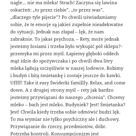
nagle… nie ma mleka! Strach! Zaczyna się lawina
oskarżeń: „to przez ciebie”, „to przez was”,
„dlaczego tyle pijecie”? Po chwili uświadamiamy
sobie, że te emocje są jakieś zupełnie nieadekwatne
do sytuacji. Jednak nas złapał – lęk, że nam
zabraknie. To jakaś psychoza. – Rety, może jednak
jesteśmy łosiami i trzeba było wykupić pół sklepu?-
przemyka mi przez myśl. Łapiemy głęboki oddech
mąż idzie do spożywczaka i po chwili dwa litry
mleka lądują szczęśliwie w naszej lodówce. Robimy
i budyń i bitą śmietankę i zostaje jeszcze do kawki.
Uffff! Take it easy Świderki famillly. Relax, and come
down. A z drugiej strony myśl – rety jak bardzo
jesteśmy przywiązani do naszego „chcenia”. Chcemy
mleko – bach jest mleko. Budyniek? Jest! Śmietanka?
Jest! Chwila kiedy trzeba sobie odmówić budzi lęk.
To ma wymiar nie tylko psychiczny ale i duchowy.
Przywiązanie do rzeczy, przedmiotów, dóbr.
Potrzeba kontroli. Konsumpcjonizm jest