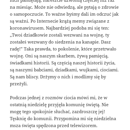
na miesiąc. Może nie odwiedzą, ale pytają o zdrowie
o samopoczucie. To ważne byśmy dali im odczuć jak
są ważni. Po Internecie krążą memy związane z
koronawirusem. Najbardziej podoba mi się ten:
„Twoi dziadkowie zostali wezwani na wojnę, ty
zostałeś wezwany do siedzenia na kanapie. Dasz
radę!” Taka prawda, to pokolenie, które przetrwało
wojnę. Oni są naszym skarbem, żywą pamięcią,
świadkami historii. Są częścią naszej historii życia,
są naszymi babciami, dziadkami, wujkami, ciociami.
Są nam bliscy. Drżymy o nich i modlimy się by
przeżyli.
Podczas jednej z rozmów ciocia mówi mi, że w
ostatnią niedzielę przyjęła komunię świętą. Nie
mogę tego spokojnie słuchać, zazdroszczę jej!
Tęsknię do komunii. Przypomina mi się niedzielna
msza święta spędzona przed telewizorem.