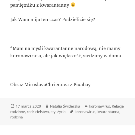
pamiętniku z kwarantanny
Jak Wam mija ten czas? Podzielicie się?
________________________________________
*Mam na myśli kwarantannę narodową, nie mamy
koronawirusa, ale jak większość, siedzimy w domu.
_________________________________________
Obraz MiroslavaChrienova z Pixabay
Data
Autor
Kategorie
17 marca 2020
Natalia Świderska
koronawirus
,
Relacje
publikacji
Tagi
rodzinne
,
rodzicielstwo
,
styl życia
koronawirus
,
kwarantanna
,
rodzina