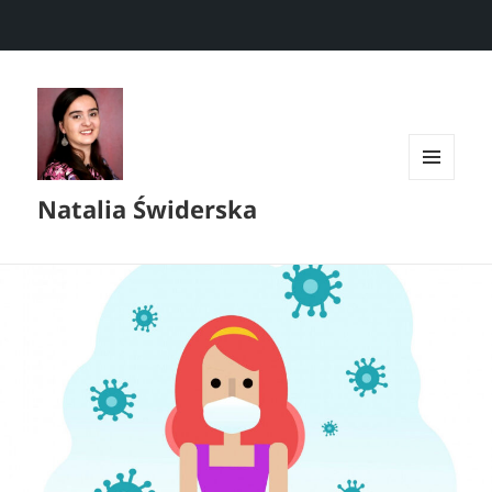
MENU
Natalia Świderska
I
WIDGETY