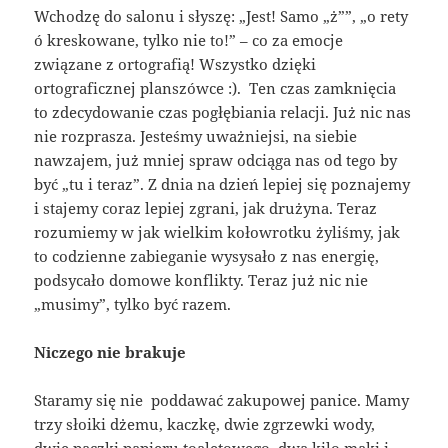
Wchodzę do salonu i słyszę: „Jest! Samo „ż””, „o rety
ó kreskowane, tylko nie to!” – co za emocje
związane z ortografią! Wszystko dzięki
ortograficznej planszówce :). Ten czas zamknięcia
to zdecydowanie czas pogłębiania relacji. Już nic nas
nie rozprasza. Jesteśmy uważniejsi, na siebie
nawzajem, już mniej spraw odciąga nas od tego by
być „tu i teraz”. Z dnia na dzień lepiej się poznajemy
i stajemy coraz lepiej zgrani, jak drużyna. Teraz
rozumiemy w jak wielkim kołowrotku żyliśmy, jak
to codzienne zabieganie wysysało z nas energię,
podsycało domowe konflikty. Teraz już nic nie
„musimy”, tylko być razem.
Niczego nie brakuje
Staramy się nie poddawać zakupowej panice. Mamy
trzy słoiki dżemu, kaczkę, dwie zgrzewki wody,
dwie paczki papieru toaletowego, dwa kilo mąki i